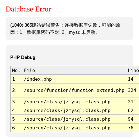
Database Error
(1040) 365建站错误警告：连接数据库失败，可能的原
因：1、数据库密码不对; 2、mysql未启动。
PHP Debug
No.
File
Line
1
/index.php
14
2
/source/function/function_extend.php
324
3
/source/class/jzmysql.class.php
211
4
/source/class/jzmysql.class.php
62
5
/source/class/jzmysql.class.php
94
6
/source/class/jzmysql.class.php
76