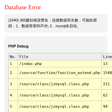
Database Error
(1040) 365建站错误警告：连接数据库失败，可能的原
因：1、数据库密码不对; 2、mysql未启动。
PHP Debug
No.
File
Line
1
/index.php
13
2
/source/function/function_extend.php
1548
3
/source/class/jzmysql.class.php
211
4
/source/class/jzmysql.class.php
62
5
/source/class/jzmysql.class.php
94