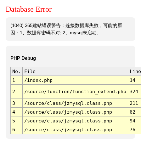
Database Error
(1040) 365建站错误警告：连接数据库失败，可能的原
因：1、数据库密码不对; 2、mysql未启动。
PHP Debug
No.
File
Line
1
/index.php
14
2
/source/function/function_extend.php
324
3
/source/class/jzmysql.class.php
211
4
/source/class/jzmysql.class.php
62
5
/source/class/jzmysql.class.php
94
6
/source/class/jzmysql.class.php
76