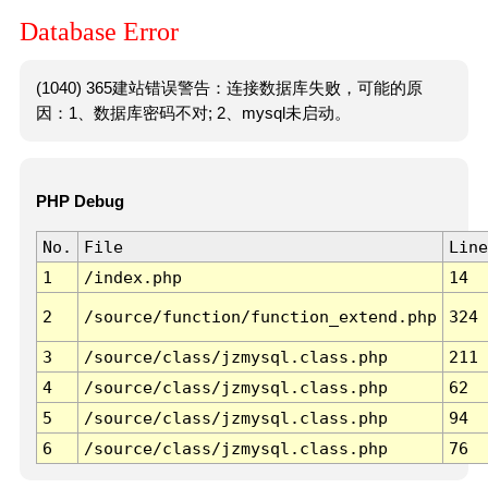
Database Error
(1040) 365建站错误警告：连接数据库失败，可能的原
因：1、数据库密码不对; 2、mysql未启动。
PHP Debug
No.
File
Line
1
/index.php
14
2
/source/function/function_extend.php
324
3
/source/class/jzmysql.class.php
211
4
/source/class/jzmysql.class.php
62
5
/source/class/jzmysql.class.php
94
6
/source/class/jzmysql.class.php
76